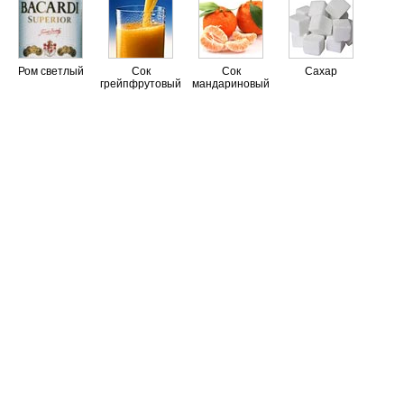
Ром светлый
Сок
Сок
Сахар
грейпфрутовый
мандариновый