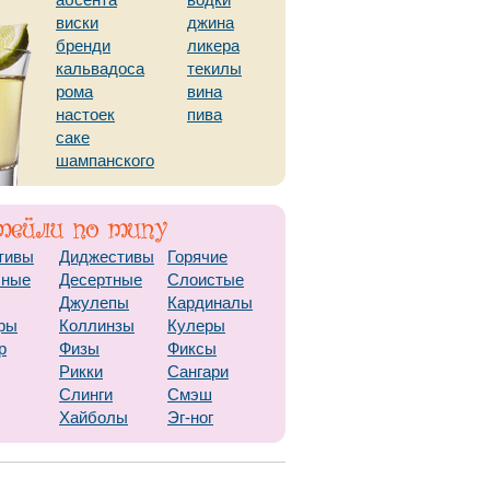
абсента
водки
виски
джина
бренди
ликера
кальвадоса
текилы
рома
вина
настоек
пива
саке
шампанского
тивы
Диджестивы
Горячие
чные
Десертные
Слоистые
Джулепы
Кардиналы
ры
Коллинзы
Кулеры
р
Физы
Фиксы
Рикки
Сангари
Слинги
Смэш
Хайболы
Эг-ног