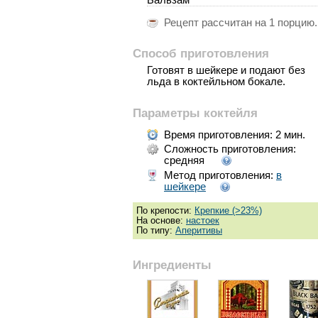
Рецепт рассчитан на
1 порцию
.
Способ приготовления
Готовят в шейкере и подают без
льда в коктейльном бокале.
Параметры коктейля
Время приготовления:
2 мин.
Сложность приготовления:
средняя
Метод приготовления:
в
шейкере
По крепости:
Крепкие (>23%)
На основе:
настоек
По типу:
Аперитивы
Ингредиенты