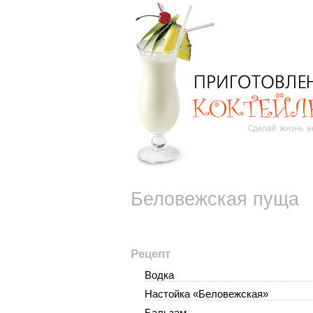
Беловежская пуща
Рецепт
Водка
Настойка «Беловежская»
Бальзам