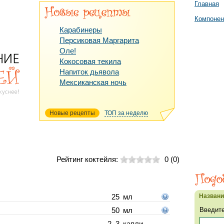
Главная
Компоне
Карабинеры
Персиковая Маргарита
Оле!
Кокосовая текила
Напиток дьявола
Мексиканская ночь
Новые рецепты
ТОП за неделю
Рейтинг коктейля:
0
(
0
)
Назван
25
мл
Введите
50
мл
2–3
капли