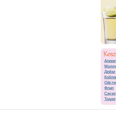
Апери
Моло
Дейзи
Кобле
Ойсте
Флип
Сауэр
Тодди