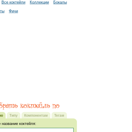
Все коктейли
Коллекции
Бокалы
нты
Фичи
ию
Типу
Компонентам
Тегам
 название коктейля: