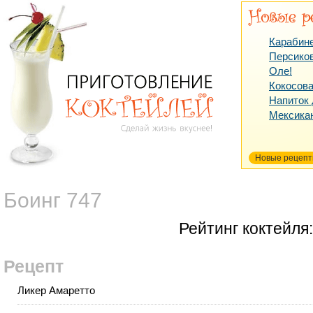
Карабин
Персико
Оле!
Кокосова
Напиток
Мексика
Новые рецеп
Боинг 747
Рейтинг коктейля
Рецепт
Ликер Амаретто