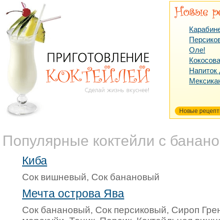
Карабин
Персико
Оле!
Кокосова
Напиток
Мексика
Новые рецеп
Популярные коктейли с банан
Киба
Сок вишневый, Сок банановый
Мечта острова Ява
Сок банановый, Сок персиковый, Сироп Гре