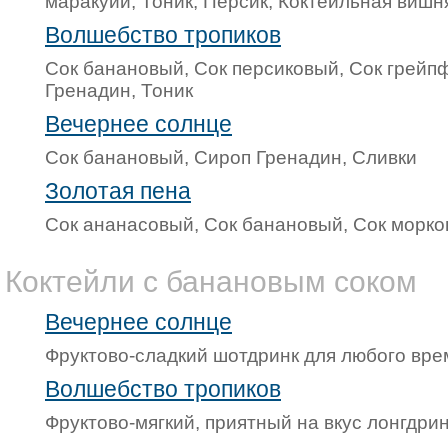
маракуйи, Тоник, Персик, Коктейльная вишн
Волшебство тропиков
Сок банановый, Сок персиковый, Сок грейп
Гренадин, Тоник
Вечернее солнце
Сок банановый, Сироп Гренадин, Сливки
Золотая пена
Сок ананасовый, Сок банановый, Сок морко
Коктейли с банановым соком
Вечернее солнце
Фруктово-сладкий шотдринк для любого вре
Волшебство тропиков
Фруктово-мягкий, приятный на вкус лонгдрин