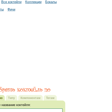
Все коктейли
Коллекции
Бокалы
нты
Фичи
ию
Типу
Компонентам
Тегам
 название коктейля: