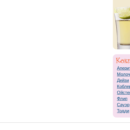
Апери
Моло
Дейзи
Кобле
Ойсте
Флип
Сауэр
Тодди