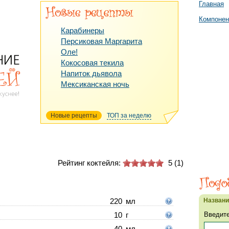
Главная
Компоне
Карабинеры
Персиковая Маргарита
Оле!
Кокосовая текила
Напиток дьявола
Мексиканская ночь
Новые рецепты
ТОП за неделю
Рейтинг коктейля:
5
(
1
)
Назван
220
мл
Введите
10
г
40
мл