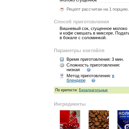
Рецепт рассчитан на
1 порцию
.
Способ приготовления
Вишневый сок, сгущенное молоко
и кофе смешать в миксере. Подат
в бокале с соломинкой.
Параметры коктейля
Время приготовления:
3 мин.
Сложность приготовления:
низкая
Метод приготовления:
в
блендере
По крепости:
Безалкагольные
Ингредиенты