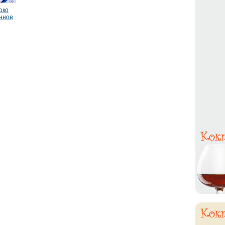
око
нное