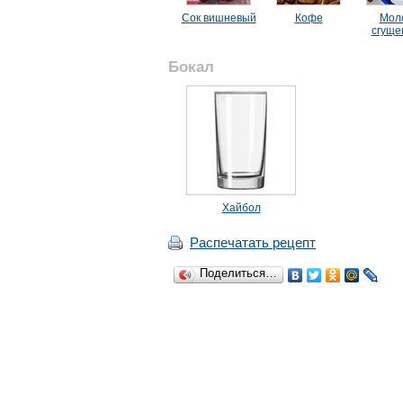
Сок вишневый
Кофе
Мол
сгуще
Бокал
Хайбол
Распечатать рецепт
Поделиться…