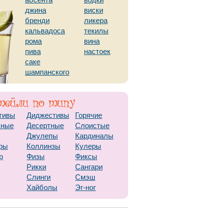
абсента
водки
джина
виски
бренди
ликера
кальвадоса
текилы
рома
вина
пива
настоек
саке
шампанского
тивы
Диджестивы
Горячие
чные
Десертные
Слоистые
Джулепы
Кардиналы
ры
Коллинзы
Кулеры
р
Физы
Фиксы
Рикки
Сангари
Слинги
Смэш
Хайболы
Эг-ног