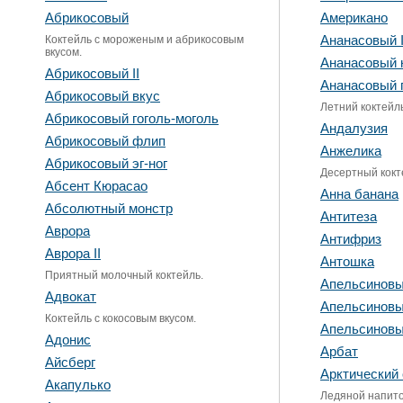
Абрикосовый
Американо
Коктейль с мороженым и абрикосовым
Ананасовый I
вкусом.
Ананасовый 
Абрикосовый II
Ананасовый 
Абрикосовый вкус
Летний коктейл
Абрикосовый гоголь-моголь
Андалузия
Абрикосовый флип
Анжелика
Абрикосовый эг-ног
Десертный кокт
Абсент Кюрасао
Анна банана
Абсолютный монстр
Антитеза
Аврора
Антифриз
Аврора II
Антошка
Приятный молочный коктейль.
Апельсиновы
Адвокат
Апельсинов
Коктейль с кокосовым вкусом.
Апельсинов
Адонис
Арбат
Айсберг
Арктический
Акапулько
Ледяной напито