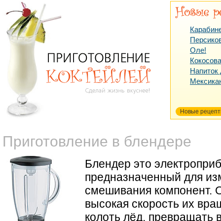
Карабин
Персико
Оле!
Кокосова
Напиток
Мексика
Новые рецеп
Приготовление в блендере
Блендер это электроприб
предназначенный для из
смешивания компонент. 
высокая скорость их вра
колоть лёд, превращать 