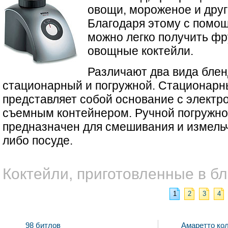
овощи, мороженое и друг
Благодаря этому с помо
можно легко получить фр
овощные коктейли.
Различают два вида блен
стационарный и погружной. Стационарн
представляет собой основание с электр
съемным контейнером. Ручной погружно
предназначен для смешивания и измельч
либо посуде.
Коктейли, приготовленные в б
1
2
3
4
98 битлов
Амаретто ко