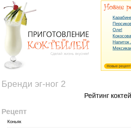
Карабин
Персико
Оле!
Кокосова
Напиток
Мексика
Новые рецеп
Бренди эг-ног 2
Рейтинг кокте
Рецепт
Коньяк