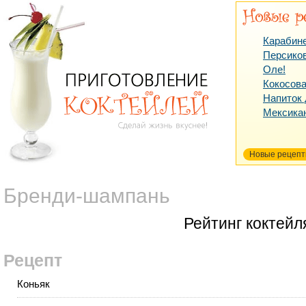
Карабин
Персико
Оле!
Кокосова
Напиток
Мексика
Новые рецеп
Бренди-шампань
Рейтинг коктейл
Рецепт
Коньяк