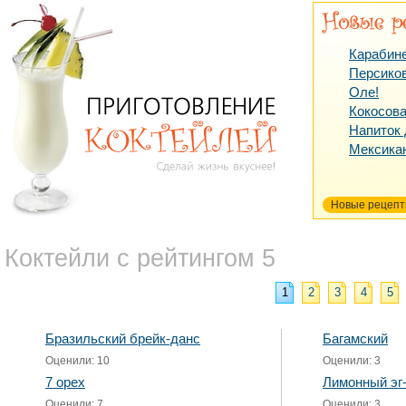
Карабин
Персико
Оле!
Кокосова
Напиток
Мексика
Новые рецеп
Коктейли с рейтингом 5
1
2
3
4
5
Бразильский брейк-данс
Багамский
Оценили: 10
Оценили: 3
7 орех
Лимонный эг-
Оценили: 7
Оценили: 3