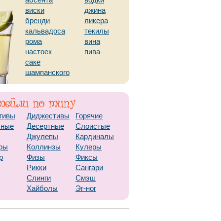
абсента
водки
виски
джина
бренди
ликера
кальвадоса
текилы
рома
вина
настоек
пива
саке
шампанского
тивы
Диджестивы
Горячие
чные
Десертные
Слоистые
Джулепы
Кардиналы
ры
Коллинзы
Кулеры
р
Физы
Фиксы
Рикки
Сангари
Слинги
Смэш
Хайболы
Эг-ног