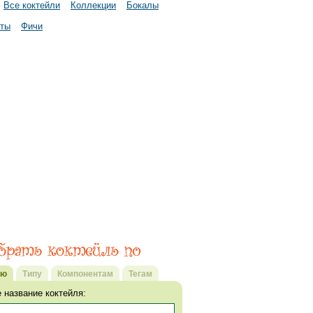
Все коктейли
Коллекции
Бокалы
нты
Фичи
ию
Типу
Компонентам
Тегам
 название коктейля: