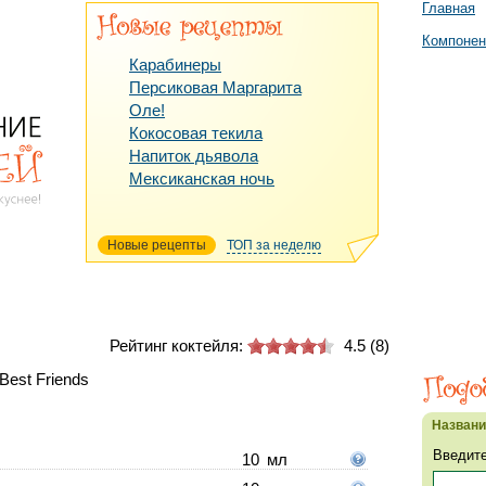
Главная
Компоне
Карабинеры
Персиковая Маргарита
Оле!
Кокосовая текила
Напиток дьявола
Мексиканская ночь
Новые рецепты
ТОП за неделю
Рейтинг коктейля:
4.5
(
8
)
Best Friends
Назван
Введите
10
мл