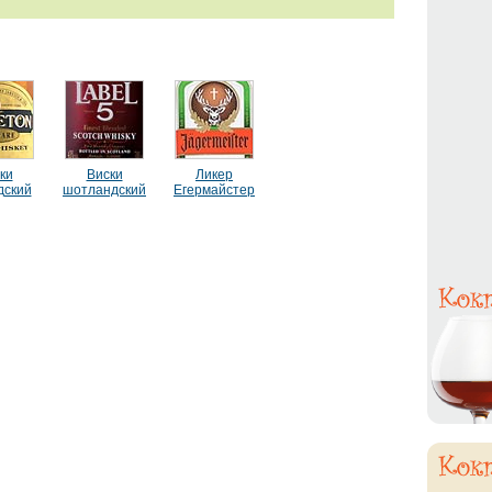
ки
Виски
Ликер
дский
шотландский
Егермайстер