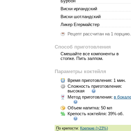
Бурбон
Виски ирландский
Виски шотландский
Ликер Егермайстер
Рецепт рассчитан на
1 порцию
.
Способ приготовления
Смешайте все компоненты в
стопке. Пить залпом.
Параметры коктейля
Время приготовления:
1 мин.
Сложность приготовления:
высокая
Метод приготовления:
в бокал
Объем напитка: 50 мл
Крепость коктейля: 39% об.
По крепости:
Крепкие (>23%)