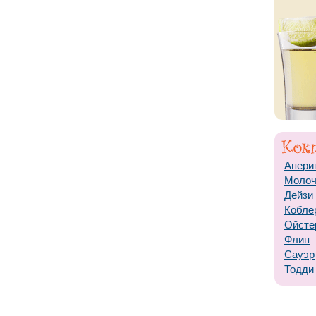
Апери
Моло
Дейзи
Кобле
Ойсте
Флип
Сауэр
Тодди