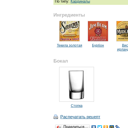
По типу:
Кардиналы
Ингредиенты
Текила золотая
Бурбон
Вис
ирлан
Бокал
Стопка
Распечатать рецепт
Поделиться…