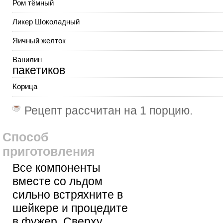
Ром тёмный
Ликер Шоколадный
Яичный желток
Ванилин
пакетиков
Корица
Рецепт рассчитан на
1 порцию
.
Способ
приготовления
Все компоненты
вместе со льдом
сильно встряхните в
шейкере и процедите
в фужер. Сверху