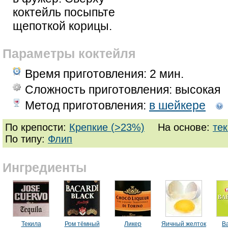
коктейль посыпьте
щепоткой корицы.
Параметры коктейля
Время приготовления:
2 мин.
Сложность приготовления: высокая
Метод приготовления:
в шейкере
По крепости:
Крепкие (>23%)
На основе:
те
По типу:
Флип
Ингредиенты
Текила
Ром тёмный
Ликер
Яичный желток
В