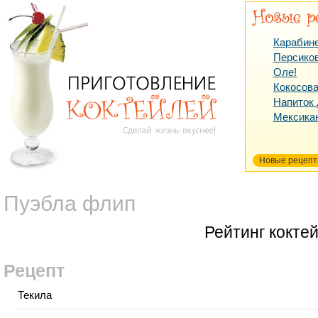
Карабин
Персико
Оле!
Кокосова
Напиток
Мексика
Новые рецеп
Пуэбла флип
Рейтинг кокте
Рецепт
Текила