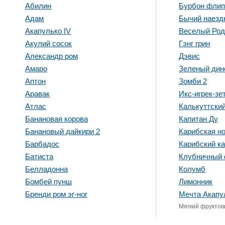
Абилин
Бурбон флип
Адам
Бычий наезд
Акапулько IV
Веселый Ро
Акулий сосок
Гэнг грин
Александр ром
Дэвис
Амаро
Зеленый дин
Аптон
Зомби 2
Аравак
Икс-игрек-зе
Атлас
Калькуттски
Банановая корова
Капитан Ду
Банановый дайкири 2
Карибская н
Барбадос
Карибский к
Батиста
Клубничный
Белладонна
Колумб
Бомбей пунш
Лимонник
Бренди ром эг-ног
Мечта Акапу
Мягкий фруктов