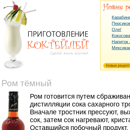
Карабин
Персико
Оле!
Кокосова
Напиток
Мексика
Новые рецеп
Ром тёмный
Ром готовится путем сбраживан
дистилляции сока сахарного тр
Вначале тростник прессуют, вы
сок, затем сок нагревают, крист
Оставшийся побочный продукт