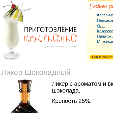
Карабин
Персико
Оле!
Кокосова
Напиток
Мексика
Новые рецеп
Ликер Шоколадный
Ликер с ароматом и в
шоколада.
Крепость 25%.