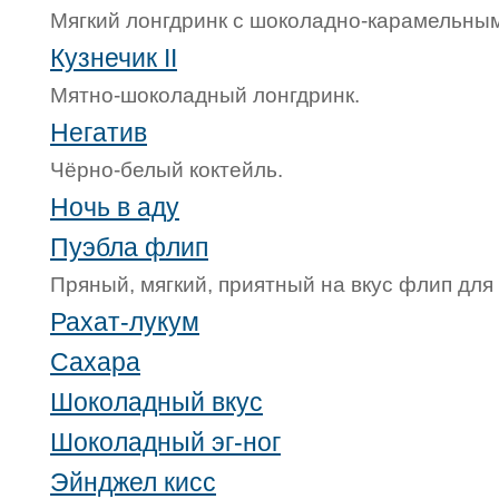
Мягкий лонгдринк с шоколадно-карамельным
Кузнечик II
Мятно-шоколадный лонгдринк.
Негатив
Чёрно-белый коктейль.
Ночь в аду
Пуэбла флип
Пряный, мягкий, приятный на вкус флип для
Рахат-лукум
Сахара
Шоколадный вкус
Шоколадный эг-ног
Эйнджел кисс