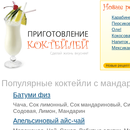
Карабин
Персико
Оле!
Кокосова
Напиток
Мексика
Новые рецеп
Популярные коктейли с манда
Батуми физ
Чача, Сок лимонный, Сок мандариновый, С
Содовая, Лимон, Мандарин
Апельсиновый айс-чай